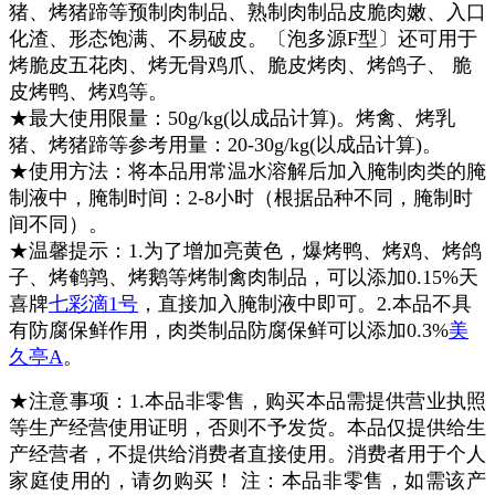
猪、烤猪蹄等预制肉制品、熟制肉制品皮脆肉嫩、入口
化渣、形态饱满、不易破皮。〔泡多源F型〕还可用于
烤脆皮五花肉、烤无骨鸡爪、脆皮烤肉、烤鸽子、 脆
皮烤鸭、烤鸡等。
★最大使用限量：50g/kg(以成品计算)。烤禽、烤乳
猪、烤猪蹄等参考用量：20-30g/kg(以成品计算)。
★使用方法：将本品用常温水溶解后加入腌制肉类的腌
制液中，腌制时间：2-8小时（根据品种不同，腌制时
间不同）。
★温馨提示：1.为了增加亮黄色，爆烤鸭、烤鸡、烤鸽
子、烤鹌鹑、烤鹅等烤制禽肉制品，可以添加0.15%天
喜牌
七彩滴1号
，直接加入腌制液中即可。2.本品不具
有防腐保鲜作用，肉类制品防腐保鲜可以添加0.3%
美
久亭A
。
★注意事项：1.本品非零售，购买本品需提供营业执照
等生产经营使用证明，否则不予发货。本品仅提供给生
产经营者，不提供给消费者直接使用。消费者用于个人
家庭使用的，请勿购买！ 注：本品非零售，如需该产