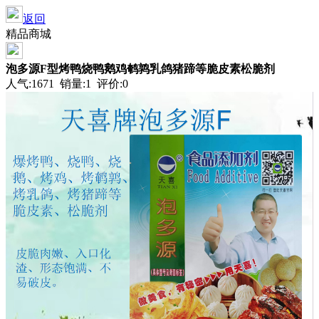
返回
精品商城
泡多源F型烤鸭烧鸭鹅鸡鹌鹑乳鸽猪蹄等脆皮素松脆剂
人气:1671 销量:1 评价:0