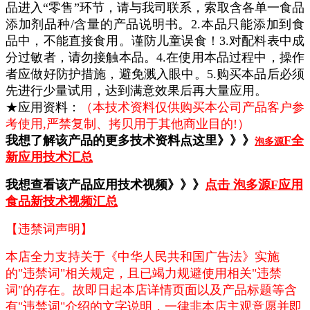
品进入“零售”环节，请与我司联系，索取含各单一食品
添加剂品种/含量的产品说明书。2.本品只能添加到食
品中，不能直接食用。谨防儿童误食！3.对配料表中成
分过敏者，请勿接触本品。4.在使用本品过程中，操作
者应做好防护措施，避免溅入眼中。5.购买本品后必须
先进行少量试用，达到满意效果后再大量应用。
★应用资料：
（本技术资料仅供购买本公司产品客户参
考使用,严禁复制、拷贝用于其他商业目的!）
我想了解该产品的更多技术资料点这里》》》
F全
泡多源
新应用技术汇总
我想查看该产品应用技术视频》》》
点击 泡多源F应用
食品新技术视频汇总
【违禁词声明】
本店全力支持关于《中华人民共和国广告法》实施
的"违禁词"相关规定，且已竭力规避使用相关"违禁
词"的存在。故即日起本店详情页面以及产品标题等含
有"违禁词"介绍的文字说明，一律非本店主观意愿并即