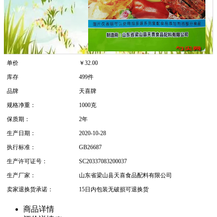
单价
￥
32.00
库存
499件
品牌
天喜牌
规格净重：
1000克
保质期：
2年
生产日期：
2020-10-28
执行标准：
GB26687
生产许可证号：
SC20337083200037
生产厂家：
山东省梁山县天喜食品配料有限公司
卖家退换货承诺：
15日内包装无破损可退换货
商品详情