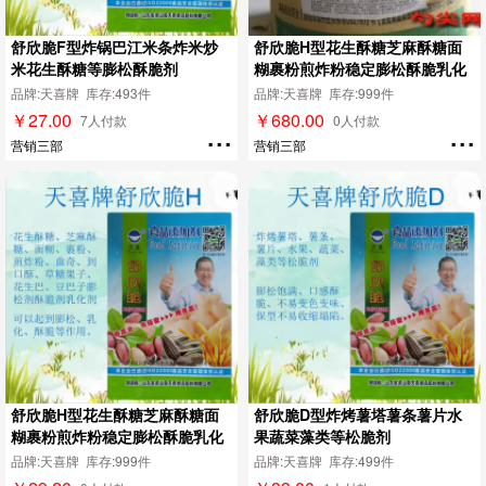
舒欣脆F型炸锅巴江米条炸米炒
舒欣脆H型花生酥糖芝麻酥糖面
米花生酥糖等膨松酥脆剂
糊裹粉煎炸粉稳定膨松酥脆乳化
剂
品牌:天喜牌 库存:493件
品牌:天喜牌 库存:999件
￥27.00
￥680.00
...
...
7人付款
0人付款
营销三部
营销三部
舒欣脆H型花生酥糖芝麻酥糖面
舒欣脆D型炸烤薯塔薯条薯片水
糊裹粉煎炸粉稳定膨松酥脆乳化
果蔬菜藻类等松脆剂
剂
品牌:天喜牌 库存:999件
品牌:天喜牌 库存:499件