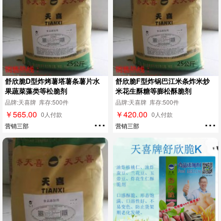
舒欣脆D型炸烤薯塔薯条薯片水
舒欣脆F型炸锅巴江米条炸米炒
果蔬菜藻类等松脆剂
米花生酥糖等膨松酥脆剂
品牌:天喜牌 库存:500件
品牌:天喜牌 库存:500件
￥565.00
￥420.00
...
...
0人付款
0人付款
营销三部
营销三部