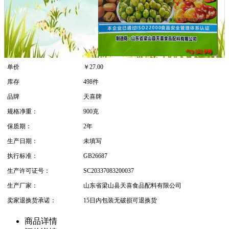
单价
￥
27.00
库存
498件
品牌
天喜牌
规格净重：
900克
保质期：
2年
生产日期：
未填写
执行标准：
GB26687
生产许可证号：
SC20337083200037
生产厂家：
山东省梁山县天喜食品配料有限公司
卖家退换货承诺：
15日内包装无破损可退换货
商品详情