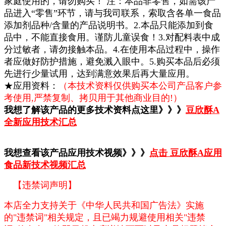
家庭使用的，请勿购买！ 注：本品非零售，如需该产
品进入“零售”环节，请与我司联系，索取含各单一食品
添加剂品种/含量的产品说明书。2.本品只能添加到食
品中，不能直接食用。谨防儿童误食！3.对配料表中成
分过敏者，请勿接触本品。4.在使用本品过程中，操作
者应做好防护措施，避免溅入眼中。5.购买本品后必须
先进行少量试用，达到满意效果后再大量应用。
★应用资料：
（本技术资料仅供购买本公司产品客户参
考使用,严禁复制、拷贝用于其他商业目的!）
我想了解该产品的更多技术资料点这里》》》
豆欣酥A
全新应用技术汇总
我想查看该产品应用技术视频》》》
点击 豆欣酥A应用
食品新技术视频汇总
【违禁词声明】
本店全力支持关于《中华人民共和国广告法》实施
的"违禁词"相关规定，且已竭力规避使用相关"违禁