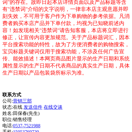
词"的存在。故即日起本店详情页面以及产品标题等含
有"违禁词"介绍的文字说明，一律非本店主观意愿并即
刻失效，不可用于客户作为下单购物的参考依据。凡消
费者购买本店产品并下单付款，均视为已知晓前述内
容！如发现相关"违禁词"请告知客服，本店将立即进行
修正，让宣传内容更加规范。关于产品标题词汇，因本
平台搜索功能的特性，故为了方便消费者的购物搜索，
宝贝标题关键词仅用于搜索功能，不涉及任何广告宣
传、能效描述！本网页商品图片显示的生产日期和系统
属性显示的生产日期不代表商品的真实生产日期，具体
生产日期以产品包装袋所标示为准。
联系方式
公司:
营销三部
状态:
在线
发送信件
在线交谈
姓名:田保春(先生)
职位:销售经理
电话:
0537-7521988
手机:
15053769720