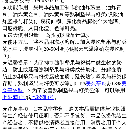
(食品分类号：04.05.02.01)
。
★功能作用：采用本品加工制作的油炸豌豆、油炸青
豆、油炸黄金豆、油炸黄豆等熟制坚果与籽类(仅限油
炸坚果与籽类)、裹粉面糊、膨化食品膨松个大饱满、
口感酥脆、入口化渣、色泽鲜亮。
★最大使用限量：
12g/kg(以成品计算)
。
★使用方法：将本品用凉水溶解后加入浸泡坚果与籽类
的水中，浸泡时间20-50小时(根据天气温度确定浸泡时
间)。
★温馨提示:1.为了抑制熟制坚果与籽类中微生物的繁
殖，防止或延缓熟制坚果与籽类成分氧化、分解变质，
防止熟制坚果与籽类腐败变质，延长熟制坚果与籽类保
存期，熟制坚果与籽类可以添加0.1%
美久亭K
或0.3%
美
久亭W型
。2.为了改善熟制坚果与籽类色泽，可以采用
七彩滴1号
或
七彩滴8号
。
★注意事项：1.本品非零售，购买本品需提供营业执照
等生产经营使用证明，否则不予发货。本品仅提供给生
产经营者，不提供给消费者直接使用。消费者用于个人