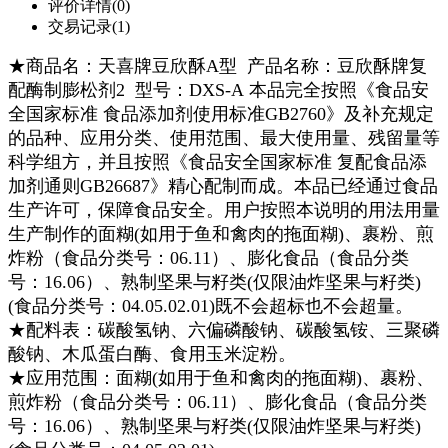
评价详情(0)
交易记录(1)
★商品名：天喜牌豆欣酥A型 产品名称：豆欣酥牌
复
配酶制膨松剂2
型号：DXS-A 本品完全按照《食品安
全国家标准 食品添加剂使用标准GB2760》及补充规定
的品种、应用分类、使用范围、最大使用量、残留量等
科学组方，并且按照《食品安全国家标准 复配食品添
加剂通则GB26687》精心配制而成。本品已经通过食品
生产许可，保障食品安全。用户按照本说明的用法用量
生产制作的
面糊(如用于鱼和禽肉的拖面糊)、裹粉、煎
炸粉（食品分类号：06.11）、膨化食品（食品分类
号：16.06）、熟制坚果与籽类(仅限油炸坚果与籽类)
(食品分类号：04.05.02.01)
既不会超标也不会超量。
★配料表：
碳酸氢钠、六偏磷酸钠、碳酸氢铵、三聚磷
酸钠、木瓜蛋白酶、食用玉米淀粉
。
★应用范围：
面糊(如用于鱼和禽肉的拖面糊)、裹粉、
煎炸粉（食品分类号：06.11）、膨化食品（食品分类
号：16.06）、熟制坚果与籽类(仅限油炸坚果与籽类)