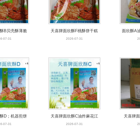
酥B贝壳酥薄脆
天喜牌面欣酥F桃酥饼干糕
面欣酥A
酥酥饼等膨松酥
点裹粉油炸面制品 等膨松
饼烙饼锅
6-07-31
2026-07-31
2
脆剂
酥脆剂
酥D；机器煎饼
天喜牌面欣酥C油炸麻花江
天喜牌面
面煎饼花生碎煎
米条面制品馓子等膨松酥脆
花、江米
6-07-31
2026-07-31
2
等松脆剂
剂
等