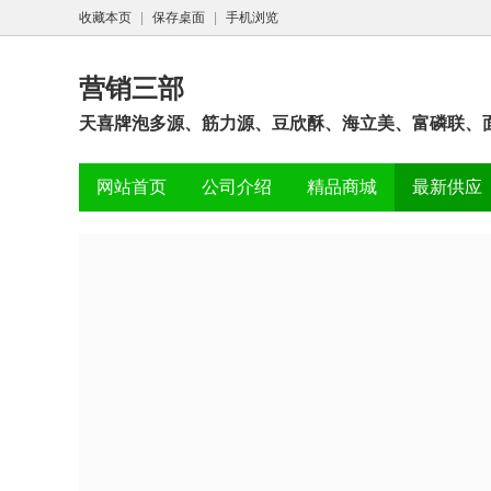
收藏本页
|
保存桌面
|
手机浏览
营销三部
天喜牌泡多源、筋力源、豆欣酥、海立美、富磷联、面
网站首页
公司介绍
精品商城
最新供应