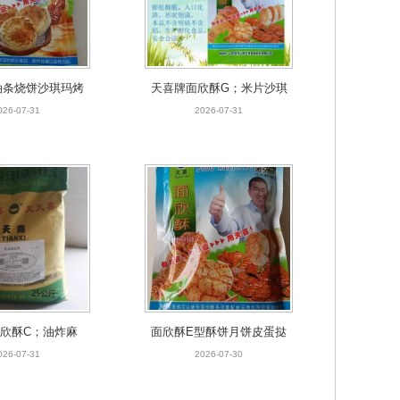
油条烧饼沙琪玛烤
天喜牌面欣酥G；米片沙琪
盔白吉馍等膨松剂
玛小鱼果薯条月饼饼干等无
026-07-31
2026-07-31
铝膨松酥脆剂
欣酥C；油炸麻
面欣酥E型酥饼月饼皮蛋挞
条焦酥面果 馓子
皮老婆饼榴莲酥等酥脆膨松
026-07-31
2026-07-30
膨松酥脆剂
剂