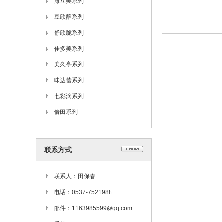
海立美系列
豆欣酥系列
舒欣脆系列
佳多美系列
美久亭系列
味达蕾系列
七彩滴系列
倍田系列
联系方式
联系人：田保春
电话：0537-7521988
邮件：1163985599@qq.com