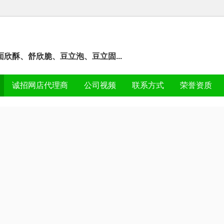
欣酥、舒欣脆、豆立泡、豆立固...
诚招网店代理商
公司视频
联系方式
荣誉资质